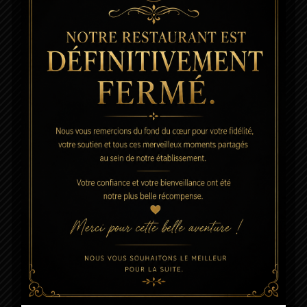
31 décembre 2019 @ 20 h 00 min
-
1
janvier 2020 @ 1 h 00 min
Nouvel An DISCO CHIC
– COMPLET !
La Cantine ô Moines
12 Quai Chaussée
des Moines, Vertou
76,90€
Votre nom (obligatoire)
Votre email (obligatoire)